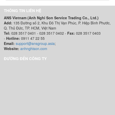
THÔNG TIN LIÊN HỆ
ANS Vietnam (Anh Nghi Son Service Trading Co., Ltd.)
Add:
135 Đường số 2, Khu Đô Thị Vạn Phúc, P. Hiệp Bình Phước,
Q. Thủ Đức, TP. HCM
, Việt Nam
Tel:
028 3517 0401 - 028 3517 0402 -
Fax:
028 3517 0403
-
Hotline:
0911 47 22 55
Email:
support@ansgroup.asia
;
Website:
anhnghison.com
ĐƯỜNG ĐẾN CÔNG TY