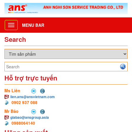
MENU BAR
Toggle
navigation
Search
Hỗ trợ trực tuyến
Ms Liên
lien.ans@ansvietnam.com
0902 937 088
Mr Bảo
giabao@ansgroup.asia
0988064140