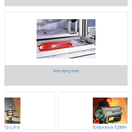
Định dạng nhiệt
Endurance E2MH-F2-L-0-0