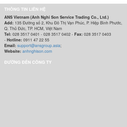
THÔNG TIN LIÊN HỆ
ANS Vietnam (Anh Nghi Son Service Trading Co., Ltd.)
Add:
135 Đường số 2, Khu Đô Thị Vạn Phúc, P. Hiệp Bình Phước,
Q. Thủ Đức, TP. HCM
, Việt Nam
Tel:
028 3517 0401 - 028 3517 0402 -
Fax:
028 3517 0403
-
Hotline:
0911 47 22 55
Email:
support@ansgroup.asia
;
Website:
anhnghison.com
ĐƯỜNG ĐẾN CÔNG TY