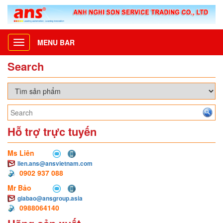
MENU BAR
Toggle
navigation
Search
Hỗ trợ trực tuyến
Ms Liên
lien.ans@ansvietnam.com
0902 937 088
Mr Bảo
giabao@ansgroup.asia
0988064140