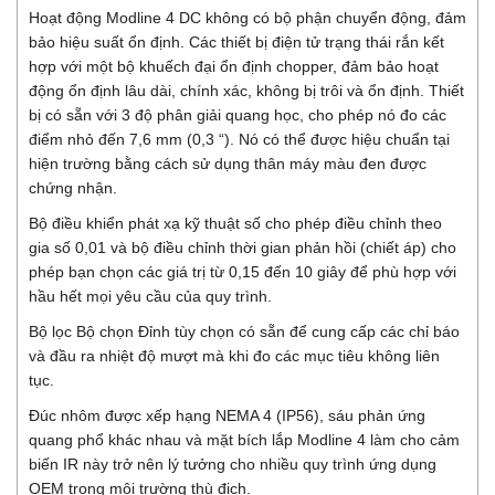
Hoạt động Modline 4 DC không có bộ phận chuyển động, đảm
bảo hiệu suất ổn định. Các thiết bị điện tử trạng thái rắn kết
hợp với một bộ khuếch đại ổn định chopper, đảm bảo hoạt
động ổn định lâu dài, chính xác, không bị trôi và ổn định. Thiết
bị có sẵn với 3 độ phân giải quang học, cho phép nó đo các
điểm nhỏ đến 7,6 mm (0,3 “). Nó có thể được hiệu chuẩn tại
hiện trường bằng cách sử dụng thân máy màu đen được
chứng nhận.
Bộ điều khiển phát xạ kỹ thuật số cho phép điều chỉnh theo
gia số 0,01 và bộ điều chỉnh thời gian phản hồi (chiết áp) cho
phép bạn chọn các giá trị từ 0,15 đến 10 giây để phù hợp với
hầu hết mọi yêu cầu của quy trình.
Bộ lọc Bộ chọn Đỉnh tùy chọn có sẵn để cung cấp các chỉ báo
và đầu ra nhiệt độ mượt mà khi đo các mục tiêu không liên
tục.
Đúc nhôm được xếp hạng NEMA 4 (IP56), sáu phản ứng
quang phổ khác nhau và mặt bích lắp Modline 4 làm cho cảm
biến IR này trở nên lý tưởng cho nhiều quy trình ứng dụng
OEM trong môi trường thù địch.