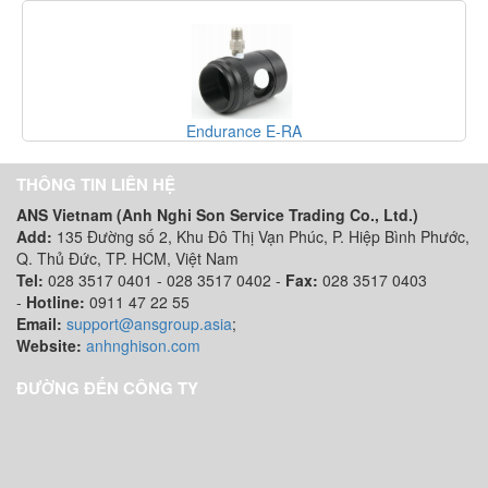
ce E-RA
Endurance E
THÔNG TIN LIÊN HỆ
ANS Vietnam (Anh Nghi Son Service Trading Co., Ltd.)
Add:
135 Đường số 2, Khu Đô Thị Vạn Phúc, P. Hiệp Bình Phước,
Q. Thủ Đức, TP. HCM
, Việt Nam
Tel:
028 3517 0401 - 028 3517 0402 -
Fax:
028 3517 0403
-
Hotline:
0911 47 22 55
Email:
support@ansgroup.asia
;
Website:
anhnghison.com
ĐƯỜNG ĐẾN CÔNG TY