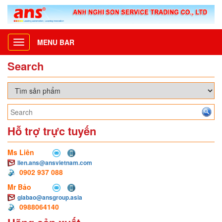
MENU BAR
Toggle
navigation
Search
Hỗ trợ trực tuyến
Ms Liên
lien.ans@ansvietnam.com
0902 937 088
Mr Bảo
giabao@ansgroup.asia
0988064140