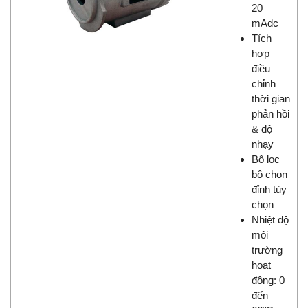
20
mAdc
Tích
hợp
điều
chỉnh
thời gian
phản hồi
& độ
nhạy
Bộ lọc
bộ chọn
đỉnh tùy
chọn
Nhiệt độ
môi
trường
hoạt
động: 0
đến