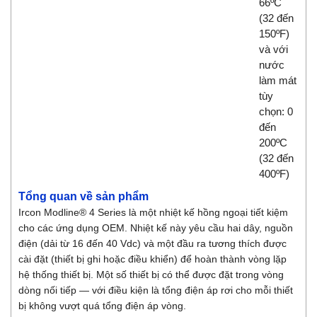
66ºC
(32 đến
150ºF)
và với
nước
làm mát
tùy
chọn: 0
đến
200ºC
(32 đến
400ºF)
Tổng quan về sản phẩm
Ircon Modline® 4 Series là một nhiệt kế hồng ngoại tiết kiệm
cho các ứng dụng OEM. Nhiệt kế này yêu cầu hai dây, nguồn
điện (dải từ 16 đến 40 Vdc) và một đầu ra tương thích được
cài đặt (thiết bị ghi hoặc điều khiển) để hoàn thành vòng lặp
hệ thống thiết bị. Một số thiết bị có thể được đặt trong vòng
dòng nối tiếp — với điều kiện là tổng điện áp rơi cho mỗi thiết
bị không vượt quá tổng điện áp vòng.