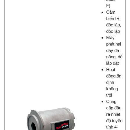
F)
Cảm
biến IR
độc lập,
độc lập
Máy
phát hai
dây đa
năng, dễ
lắp đặt
Hoạt
động ổn
định
không
trôi
Cung
cấp đầu
ra nhiệt
độ tuyến
tính 4-